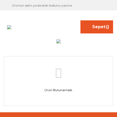
Sepet
(
)
Ürün Bulunamadı.