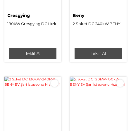
Gresgying
Beny
180KW Gresgying DC Hızlı
2 Soket DC 240kW BENY
Şarj İstasyonu (Kablo
EV Şarj İstasyonu Hızlı Şarj
Yönetim Sistemli)
Teklif Al
Teklif Al