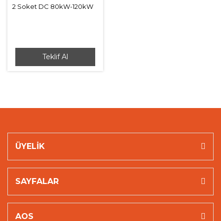
2 Soket DC 80kW-120kW
BENY EV Şarj İstasyonu
Hızlı Şarj
Teklif Al
ÜYELİK
SAYFALAR
Whatsapp Destek
AOS