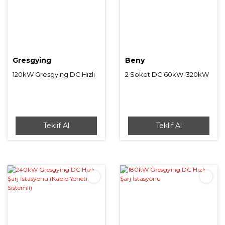
Gresgying
Beny
120kW Gresgying DC Hızlı
2 Soket DC 60kW-320kW
Şarj İstasyonu
BENY EV Şarj İstasyonu
Hızlı Şarj
Teklif Al
Teklif Al