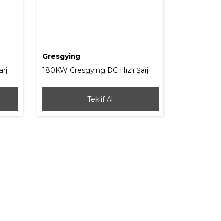
Gresgying
arj
180KW Gresgying DC Hızlı Şarj
İstasyonu (Kablo Yönetim
Sistemli)
Teklif Al