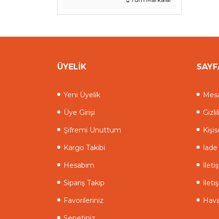
ÜYELİK
SAYF
Yeni Üyelik
Mesa
Üye Girişi
Gizli
Şifremi Unuttum
Kişis
Kargo Takibi
İade 
Hesabım
İlet
Sipariş Takip
İleti
Favorileriniz
Hava
Sepetiniz