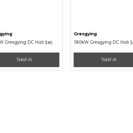
gying
Gresgying
W Gresgying DC Hızlı Şarj
180kW Gresgying DC Hızlı Ş
syonu
İstasyonu
Teklif Al
Teklif Al