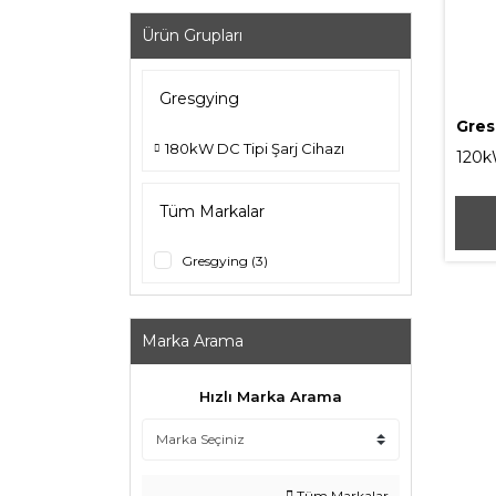
Ürün Grupları
Gresgying
Gres
180kW DC Tipi Şarj Cihazı
120k
İsta
Tüm Markalar
Gresgying (3)
Marka Arama
Hızlı Marka Arama
Tüm Markalar