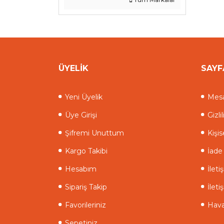
ÜYELİK
SAYF
Yeni Üyelik
Mesa
Üye Girişi
Gizli
Şifremi Unuttum
Kişis
Kargo Takibi
İade 
Hesabım
İlet
Sipariş Takip
İleti
Favorileriniz
Hava
Sepetiniz