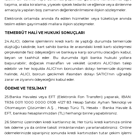
taşıma, araba kiralama, yiyecek-içecek tedariki ve eğlence veya dinlenme
amacıyla yapılan boş zamanın değerlendirilmesine ilişkin sözleşmeler.
Elektronik ortamda anında ifa edilen hizmetler veya tüketiciye anında
teslim edilen gayrimaddi mallara ilişkin sözleşmeler.
TEMERRÜT HALİ VE HUKUKİ SONUÇLARI
24.ALICI, ödeme işlemlerini kredi kartı ile yaptığı durumda temerrüde
düştüğü takdirde, kart sahibi banka ile arasındaki kredi kartı sözleşmesi
çerçevesinde faiz ödeyeceğini ve bankaya karşı sorumlu olacağını kabul,
beyan ve taahhüt eder. Bu durumda ilgili banka hukuki yollara
başvurabilir; doğacak masrafları ve vekâlet ücretini ALICI’dan talep
edebilir ve her koşulda ALICI’nın borcundan dolayı temerrüde düşmesi
halinde, ALICI, borcun gecikmeli ifasından dolayı SATICI’nın uğradığı
zarar ve ziyanını ödeyeceğini kabul eder.
ÖDEME VE TESLİMAT
25.Banka Havalesi veya EFT (Elektronik Fon Transferi) yaparak, IBAN:
TR36 0011 1000 0000 0108 4127 83 Hesap Sahibi: Ayhan Teknoloji ve
Otomasyon Çözümleri A.Ş. , Hesap Türü: TL Hesabı - Banka Havale &
EFT, bankası hesaplarımızdan (TL) herhangi birine yapabilirsiniz.
26.Sitemiz üzerinden kredi kartlarınız ile, Her türlü kredi kartınıza online
tek ödeme ya da online taksit imkânlarından yararlanabilirsiniz. Online
ödemelerinizde siparişiniz sonunda kredi kartınızdan tutar çekim işlemi