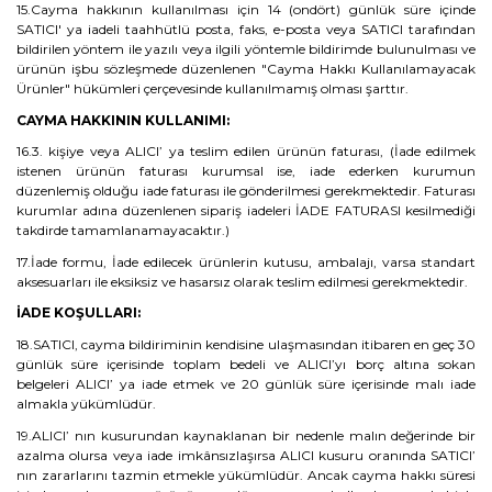
15.Cayma hakkının kullanılması için 14 (ondört) günlük süre içinde
SATICI' ya iadeli taahhütlü posta, faks, e-posta veya SATICI tarafından
bildirilen yöntem ile yazılı veya ilgili yöntemle bildirimde bulunulması ve
ürünün işbu sözleşmede düzenlenen "Cayma Hakkı Kullanılamayacak
Ürünler" hükümleri çerçevesinde kullanılmamış olması şarttır.
CAYMA HAKKININ KULLANIMI:
16.3. kişiye veya ALICI’ ya teslim edilen ürünün faturası, (İade edilmek
istenen ürünün faturası kurumsal ise, iade ederken kurumun
düzenlemiş olduğu iade faturası ile gönderilmesi gerekmektedir. Faturası
kurumlar adına düzenlenen sipariş iadeleri İADE FATURASI kesilmediği
takdirde tamamlanamayacaktır.)
17.İade formu, İade edilecek ürünlerin kutusu, ambalajı, varsa standart
aksesuarları ile eksiksiz ve hasarsız olarak teslim edilmesi gerekmektedir.
İADE KOŞULLARI:
18.SATICI, cayma bildiriminin kendisine ulaşmasından itibaren en geç 30
günlük süre içerisinde toplam bedeli ve ALICI’yı borç altına sokan
belgeleri ALICI’ ya iade etmek ve 20 günlük süre içerisinde malı iade
almakla yükümlüdür.
19.ALICI’ nın kusurundan kaynaklanan bir nedenle malın değerinde bir
azalma olursa veya iade imkânsızlaşırsa ALICI kusuru oranında SATICI’
nın zararlarını tazmin etmekle yükümlüdür. Ancak cayma hakkı süresi