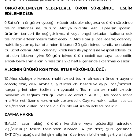
ÖNGÖRÜLEMEYEN SEBEPLERLE ÜRÜN SÜRESİNDE TESLİM
EDİLEMEZ İSE:
9.Satıcı’nın öngöremeyeceği mücbir sebepler oluşursa ve ürün süresinde
teslim edilemez ise, durum Alıcı’ya bildirilir. Alıcı, siparişin iptalini,
ürünün benzeri ile değiştirilmesini veya engel ortadan kalkana dek
teslimatın ertelenmesini talep edebilir. Alıcı siparişi iptal ederse; ödemeyi
nakit ile yapmış ise iptalinden itibaren 30 gün içinde kendisine nakden
bu ücret ödenir. Alıcı, ödemeyi kredi kartı ile yapmış ise ve iptal ederse, bu
iptalden itibaren yine 30 gün içinde ürün bedeli bankaya iade edilir,
ancak bankanın alıcının hesabına 2-3 hafta içerisinde aktarması olasıdır.
ALICININ ÜRÜNÜ KONTROL ETME YÜKÜMLÜLÜĞÜ:
10.Alıcı, sözleşme konusu mal/hizmeti teslim almadan önce muayene
edecek; ezik, kırık, ambalajı yırtılmış vb. hasarlı ve ayıplı mal/hizmeti
kargo şirketinden teslim almayacaktır. Teslim alınan mal/hizmetin
hasarsız ve sağlam olduğu kabul edilecektir. ALICI , Teslimden sonra
mal/hizmeti özenle korunmak zorundadır. Cayma hakkı kullanılacaksa
mal/hizmet kullanılmamalıdır. Ürünle Fatura da iade edilmelidir.
CAYMA HAKKI:
11.ALICI; satın aldığı ürünün kendisine veya gösterdiği adresteki
kişi/kuruluşa teslim tarihinden itibaren 14 (on dört) gün içerisinde,
SATICI’ya aşağıdaki iletişim bilgileri üzerinden bildirmek şartıyla hiçbir