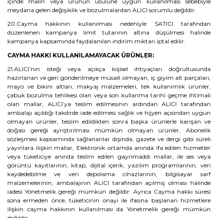
içinde malın veya ürünün usulüne uygun kullanılması sebebiyle
meydana gelen değişiklik ve bozulmalardan ALICI sorumlu değildir.
20.Cayma hakkının kullanılması nedeniyle SATICI tarafından
düzenlenen kampanya limit tutarının altına düşülmesi halinde
kampanya kapsamında faydalanılan indirim miktarı iptal edilir.
CAYMA HAKKI KULLANILAMAYACAK ÜRÜNLER:
21.ALICI’nın isteği veya açıkça kişisel ihtiyaçları doğrultusunda
hazırlanan ve geri gönderilmeye müsait olmayan, iç giyim alt parçaları,
mayo ve bikini altları, makyaj malzemeleri, tek kullanımlık ürünler,
çabuk bozulma tehlikesi olan veya son kullanma tarihi geçme ihtimali
olan mallar, ALICI’ya teslim edilmesinin ardından ALICI tarafından
ambalajı açıldığı takdirde iade edilmesi sağlık ve hijyen açısından uygun
olmayan ürünler, teslim edildikten sonra başka ürünlerle karışan ve
doğası gereği ayrıştırılması mümkün olmayan ürünler, Abonelik
sözleşmesi kapsamında sağlananlar dışında, gazete ve dergi gibi süreli
yayınlara ilişkin mallar, Elektronik ortamda anında ifa edilen hizmetler
veya tüketiciye anında teslim edilen gayrimaddi mallar, ile ses veya
görüntü kayıtlarının, kitap, dijital içerik, yazılım programlarının, veri
kaydedebilme ve veri depolama cihazlarının, bilgisayar sarf
malzemelerinin, ambalajının ALICI tarafından açılmış olması halinde
iadesi Yönetmelik gereği mümkün değildir. Ayrıca Cayma hakkı süresi
sona ermeden önce, tüketicinin onayı ile ifasına başlanan hizmetlere
ilişkin cayma hakkının kullanılması da Yönetmelik gereği mümkün
değildir.