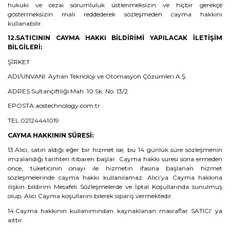
hukuki ve cezai sorumluluk üstlenmeksizin ve hiçbir gerekçe
göstermeksizin malı reddederek sözleşmeden cayma hakkını
kullanabilir.
12.SATICININ CAYMA HAKKI BİLDİRİMİ YAPILACAK İLETİŞİM
BİLGİLERİ:
ŞİRKET
ADI/UNVANI: Ayhan Teknoloji ve Otomasyon Çözümleri A.Ş.
ADRES:Sultançiftliği Mah. 10 Sk. No. 13/2
EPOSTA:aostechnology.com.tr
TEL:02124441019
CAYMA HAKKININ SÜRESİ:
13.Alıcı, satın aldığı eğer bir hizmet ise, bu 14 günlük süre sözleşmenin
imzalandığı tarihten itibaren başlar. Cayma hakkı süresi sona ermeden
önce, tüketicinin onayı ile hizmetin ifasına başlanan hizmet
sözleşmelerinde cayma hakkı kullanılamaz. Alıcı’ya Cayma hakkına
ilişkin bildirim Mesafeli Sözleşmelerde ve İptal Koşullarında sunulmuş
olup, Alıcı Cayma koşullarını bilerek sipariş vermektedir.
14.Cayma hakkının kullanımından kaynaklanan masraflar SATICI’ ya
aittir.