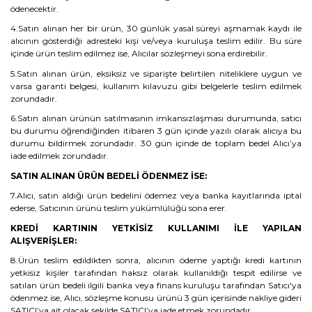
ödenecektir.
4.Satın alınan her bir ürün, 30 günlük yasal süreyi aşmamak kaydı ile
alıcının gösterdiği adresteki kişi ve/veya kuruluşa teslim edilir. Bu süre
içinde ürün teslim edilmez ise, Alıcılar sözleşmeyi sona erdirebilir.
5.Satın alınan ürün, eksiksiz ve siparişte belirtilen niteliklere uygun ve
varsa garanti belgesi, kullanım kılavuzu gibi belgelerle teslim edilmek
zorundadır.
6.Satın alınan ürünün satılmasının imkansızlaşması durumunda, satıcı
bu durumu öğrendiğinden itibaren 3 gün içinde yazılı olarak alıcıya bu
durumu bildirmek zorundadır. 30 gün içinde de toplam bedel Alıcı’ya
iade edilmek zorundadır.
SATIN ALINAN ÜRÜN BEDELİ ÖDENMEZ İSE:
7.Alıcı, satın aldığı ürün bedelini ödemez veya banka kayıtlarında iptal
ederse, Satıcının ürünü teslim yükümlülüğü sona erer.
KREDİ KARTININ YETKİSİZ KULLANIMI İLE YAPILAN
ALIŞVERİŞLER:
8.Ürün teslim edildikten sonra, alıcının ödeme yaptığı kredi kartının
yetkisiz kişiler tarafından haksız olarak kullanıldığı tespit edilirse ve
satılan ürün bedeli ilgili banka veya finans kuruluşu tarafından Satıcı'ya
ödenmez ise, Alıcı, sözleşme konusu ürünü 3 gün içerisinde nakliye gideri
SATICI’ya ait olacak şekilde SATICI’ya iade etmek zorundadır.