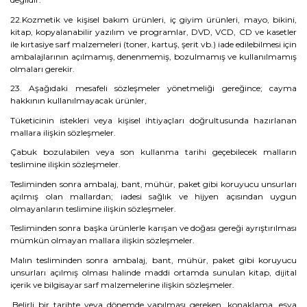
22.Kozmetik ve kişisel bakım ürünleri, iç giyim ürünleri, mayo, bikini,
kitap, kopyalanabilir yazılım ve programlar, DVD, VCD, CD ve kasetler
ile kırtasiye sarf malzemeleri (toner, kartuş, şerit vb.) iade edilebilmesi için
ambalajlarının açılmamış, denenmemiş, bozulmamış ve kullanılmamış
olmaları gerekir.
23. Aşağıdaki mesafeli sözleşmeler yönetmeliği gereğince; cayma
hakkının kullanılmayacak ürünler,
Tüketicinin istekleri veya kişisel ihtiyaçları doğrultusunda hazırlanan
mallara ilişkin sözleşmeler.
Çabuk bozulabilen veya son kullanma tarihi geçebilecek malların
teslimine ilişkin sözleşmeler.
Tesliminden sonra ambalaj, bant, mühür, paket gibi koruyucu unsurları
açılmış olan mallardan; iadesi sağlık ve hijyen açısından uygun
olmayanların teslimine ilişkin sözleşmeler.
Tesliminden sonra başka ürünlerle karışan ve doğası gereği ayrıştırılması
mümkün olmayan mallara ilişkin sözleşmeler.
Malın tesliminden sonra ambalaj, bant, mühür, paket gibi koruyucu
unsurları açılmış olması halinde maddi ortamda sunulan kitap, dijital
içerik ve bilgisayar sarf malzemelerine ilişkin sözleşmeler.
.Belirli bir tarihte veya dönemde yapılması gereken, konaklama, eşya