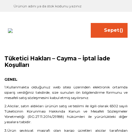
Sepet
(
)
Tüketici Hakları – Cayma – İptal İade
Koşulları
GENEL
:
1.Kullanmakta olduğunuz web sitesi üzerinden elektronik ortamda
sipariş verdiğiniz takdirde, size sunulan ön bilgilendirme formunu ve
mesafeli satış sözleşmesini kabul etmiş sayılırsınız.
2.Alıcılar, satın aldıkları ürünün satış ve teslimi ile ilgili olarak 6502 sayılı
Tüketicinin Korunması Hakkında Kanun ve Mesafeli Sözleşmeler
Yönetmeliği (RG:27.11.2014/29188) hükümleri ile yürürlükteki diğer
yasalara tabidir.
3.Ürün sevkiyat masrafı olan kargo ücretleri alıcılar tarafından