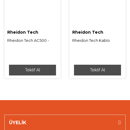
Rheidon Tech
Rheidon Tech
Rheidon Tech AC500 -
Rheidon Tech Kablo
Akıllı Yük Dengeleyici
Koruyucu AC100
Teklif Al
Teklif Al
ÜYELİK